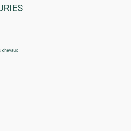
URIES
es chevaux